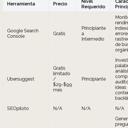
Nivel
Carac
Herramienta
Precio
Requerido
Princ
Monit
rendi
Principiante
indexa
Google Search
Gratis
a
errore
Console
Intermedio
rastre
de bú
orgán
Inves
palabr
Gratis
anális
limitado
compe
Ubersuggest
/
Principiante
audito
$29-$99
ideas
mes
conte
backl
SEOpiloto
N/A
N/A
N/A
Gener
pregu