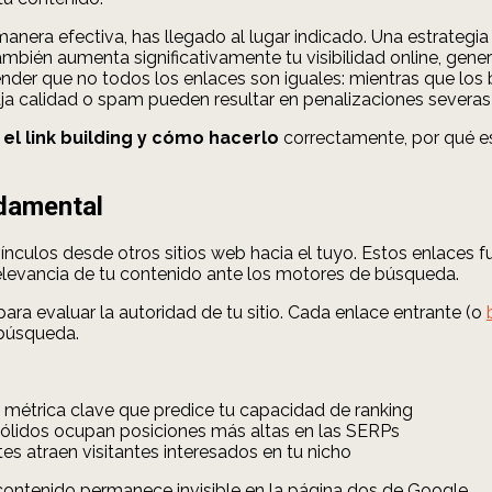
anera efectiva, has llegado al lugar indicado. Una estrategia 
bién aumenta significativamente tu visibilidad online, genera
tender que no todos los enlaces son iguales: mientras que los 
baja calidad o spam pueden resultar en penalizaciones severa
 el link building y cómo hacerlo
correctamente, por qué es
ndamental
ínculos desde otros sitios web hacia el tuyo. Estos enlaces 
 relevancia de tu contenido ante los motores de búsqueda.
ra evaluar la autoridad de tu sitio. Cada enlace entrante (o
 búsqueda.
 métrica clave que predice tu capacidad de ranking
s sólidos ocupan posiciones más altas en las SERPs
tes atraen visitantes interesados en tu nicho
or contenido permanece invisible en la página dos de Google.