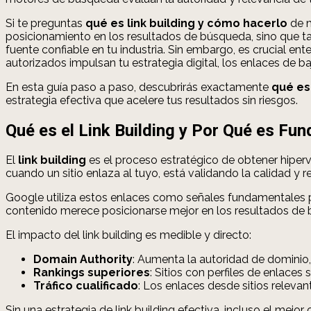
Si te preguntas
qué es link building y cómo hacerlo
de m
posicionamiento en los resultados de búsqueda, sino que tam
fuente confiable en tu industria. Sin embargo, es crucial en
autorizados impulsan tu estrategia digital, los enlaces de 
En esta guía paso a paso, descubrirás exactamente
qué es
estrategia efectiva que acelere tus resultados sin riesgos.
Qué es el Link Building y Por Qué es Fu
El
link building
es el proceso estratégico de obtener hiperv
cuando un sitio enlaza al tuyo, está validando la calidad y
Google utiliza estos enlaces como señales fundamentales pa
contenido merece posicionarse mejor en los resultados de
El impacto del link building es medible y directo:
Domain Authority
: Aumenta la autoridad de dominio,
Rankings superiores
: Sitios con perfiles de enlace
Tráfico cualificado
: Los enlaces desde sitios relevan
Sin una estrategia de link building efectiva, incluso el mej