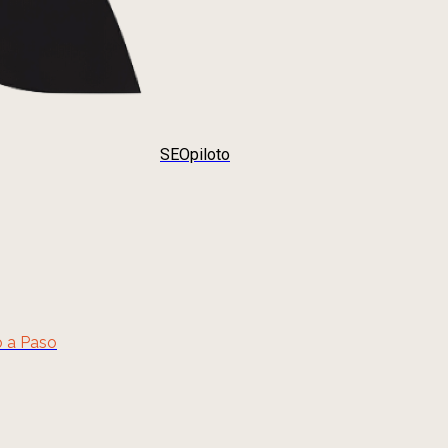
SEOpiloto
o a Paso