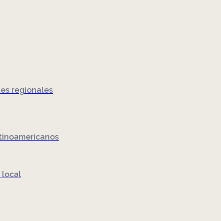
nes regionales
atinoamericanos
 local