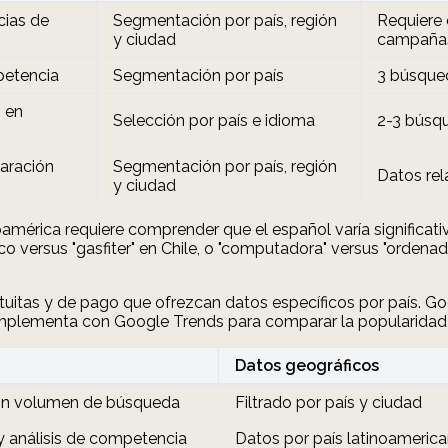
ias de
Segmentación por país, región
Requiere 
y ciudad
campañas
petencia
Segmentación por país
3 búsqued
 en
Selección por país e idioma
2-3 búsqu
aración
Segmentación por país, región
Datos rel
y ciudad
noamérica requiere comprender que el español varía signific
versus "gasfiter" en Chile, o "computadora" versus "ordenador
atuitas y de pago que ofrezcan datos específicos por país. Go
plementa con Google Trends para comparar la popularidad de
Datos geográficos
con volumen de búsqueda
Filtrado por país y ciudad
 análisis de competencia
Datos por país latinoameric