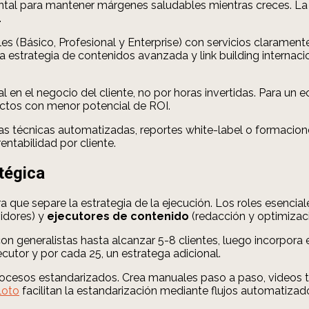
tal para mantener márgenes saludables mientras creces. La c
.
les (Básico, Profesional y Enterprise) con servicios claramente
a estrategia de contenidos avanzada y link building internaci
al en el negocio del cliente, no por horas invertidas. Para 
yectos con menor potencial de ROI.
ías técnicas automatizadas, reportes white-label o formacio
entabilidad por cliente.
tégica
a que separe la estrategia de la ejecución. Los roles esencia
idores) y
ejecutores de contenido
(redacción y optimizaci
 generalistas hasta alcanzar 5-8 clientes, luego incorpora e
ecutor y por cada 25, un estratega adicional.
cesos estandarizados. Crea manuales paso a paso, videos tu
loto
facilitan la estandarización mediante flujos automatizad