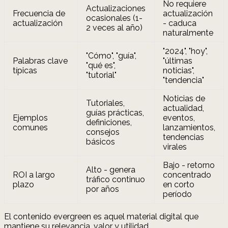
No requiere
Actualizaciones
Frecuencia de
actualización
ocasionales (1-
actualización
- caduca
2 veces al año)
naturalmente
"2024", "hoy",
"Cómo", "guía",
Palabras clave
"últimas
"qué es",
típicas
noticias",
"tutorial"
"tendencia"
Noticias de
Tutoriales,
actualidad,
guías prácticas,
Ejemplos
eventos,
definiciones,
comunes
lanzamientos,
consejos
tendencias
básicos
virales
Bajo - retorno
Alto - genera
ROI a largo
concentrado
tráfico continuo
plazo
en corto
por años
período
El contenido evergreen es aquel material digital que
mantiene su relevancia, valor y utilidad