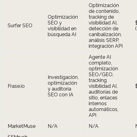
Optimización
de contenido,
Optimización
tracking de
SEO y
visibilidad AI,
Surfer SEO
visibilidad en
detección de
búsqueda AI
canibalización,
análisis SERP,
integración API
Agente AI
completo,
optimización
SEO/GEO,
Investigación,
tracking
optimización
Frase.io
visibilidad AI,
y auditoría
auditorías de
SEO con IA
sitio, enlaces
internos
automáticos,
API
MarketMuse
N/A
N/A