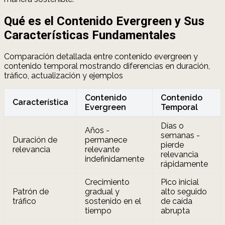
Qué es el Contenido Evergreen y Sus
Características Fundamentales
Comparación detallada entre contenido evergreen y
contenido temporal mostrando diferencias en duración,
tráfico, actualización y ejemplos
Contenido
Contenido
Característica
Evergreen
Temporal
Días o
Años -
semanas -
Duración de
permanece
pierde
relevancia
relevante
relevancia
indefinidamente
rápidamente
Crecimiento
Pico inicial
Patrón de
gradual y
alto seguido
tráfico
sostenido en el
de caída
tiempo
abrupta