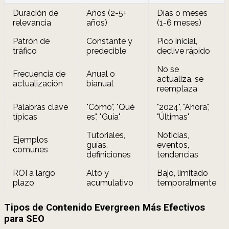
Duración de
Años (2-5+
Días o meses
relevancia
años)
(1-6 meses)
Patrón de
Constante y
Pico inicial,
tráfico
predecible
declive rápido
No se
Frecuencia de
Anual o
actualiza, se
actualización
bianual
reemplaza
Palabras clave
"Cómo", "Qué
"2024", "Ahora",
típicas
es", "Guía"
"Últimas"
Tutoriales,
Noticias,
Ejemplos
guías,
eventos,
comunes
definiciones
tendencias
ROI a largo
Alto y
Bajo, limitado
plazo
acumulativo
temporalmente
Tipos de Contenido Evergreen Más Efectivos
para SEO