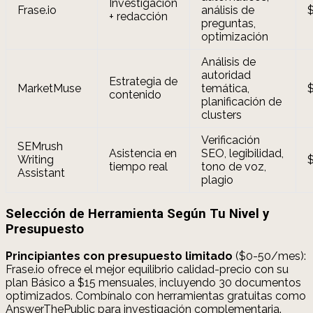
Investigación
Frase.io
análisis de
+ redacción
preguntas,
optimización
Análisis de
autoridad
Estrategia de
MarketMuse
temática,
contenido
planificación de
clusters
Verificación
SEMrush
Asistencia en
SEO, legibilidad,
Writing
tiempo real
tono de voz,
Assistant
plagio
Selección de Herramienta Según Tu Nivel y
Presupuesto
Principiantes con presupuesto limitado
($0-50/mes):
Frase.io ofrece el mejor equilibrio calidad-precio con su
plan Básico a $15 mensuales, incluyendo 30 documentos
optimizados. Combínalo con herramientas gratuitas como
AnswerThePublic para investigación complementaria.