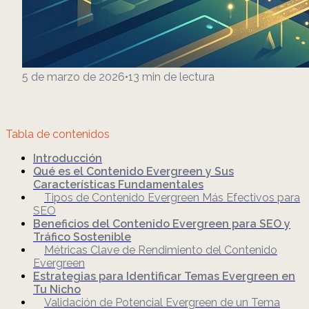
5 de marzo de 2026
•
13
min de lectura
Tabla de contenidos
Introducción
Qué es el Contenido Evergreen y Sus
Características Fundamentales
Tipos de Contenido Evergreen Más Efectivos para
SEO
Beneficios del Contenido Evergreen para SEO y
Tráfico Sostenible
Métricas Clave de Rendimiento del Contenido
Evergreen
Estrategias para Identificar Temas Evergreen en
Tu Nicho
Validación de Potencial Evergreen de un Tema