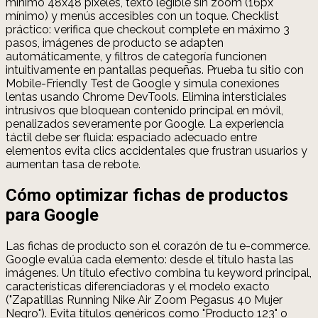
mínimo 48x48 píxeles, texto legible sin zoom (16px
mínimo) y menús accesibles con un toque. Checklist
práctico: verifica que checkout complete en máximo 3
pasos, imágenes de producto se adapten
automáticamente, y filtros de categoría funcionen
intuitivamente en pantallas pequeñas. Prueba tu sitio con
Mobile-Friendly Test de Google y simula conexiones
lentas usando Chrome DevTools. Elimina intersticiales
intrusivos que bloquean contenido principal en móvil,
penalizados severamente por Google. La experiencia
táctil debe ser fluida: espaciado adecuado entre
elementos evita clics accidentales que frustran usuarios y
aumentan tasa de rebote.
Cómo optimizar fichas de productos
para Google
Las fichas de producto son el corazón de tu e-commerce.
Google evalúa cada elemento: desde el título hasta las
imágenes. Un título efectivo combina tu keyword principal,
características diferenciadoras y el modelo exacto
("Zapatillas Running Nike Air Zoom Pegasus 40 Mujer
Negro"). Evita títulos genéricos como "Producto 123" o