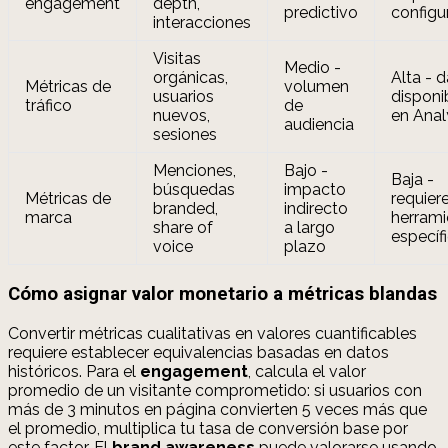
engagement
depth,
predictivo
configu
interacciones
Visitas
Medio -
orgánicas,
Alta - 
Métricas de
volumen
usuarios
disponi
tráfico
de
nuevos,
en Anal
audiencia
sesiones
Menciones,
Bajo -
Baja -
búsquedas
impacto
Métricas de
requier
branded,
indirecto
marca
herrami
share of
a largo
específ
voice
plazo
Cómo asignar valor monetario a métricas blandas
Convertir métricas cualitativas en valores cuantificables
requiere establecer equivalencias basadas en datos
históricos. Para el
engagement
, calcula el valor
promedio de un visitante comprometido: si usuarios con
más de 3 minutos en página convierten 5 veces más que
el promedio, multiplica tu tasa de conversión base por
este factor. El
brand awareness
puede valorarse usando