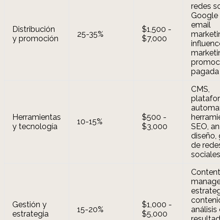
redes so
Google 
email
Distribución
$1,500 -
25-35%
marketi
y promoción
$7,000
influenc
marketi
promoc
pagada
CMS,
platafo
automat
Herramientas
$500 -
herrami
10-15%
y tecnología
$3,000
SEO, ana
diseño,
de rede
sociale
Conten
manager
estrate
conteni
Gestión y
$1,000 -
15-20%
análisis
estrategia
$5,000
resultad