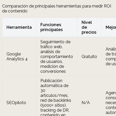
Comparación de principales herramientas para medir ROI
de contenido
Nivel
Funciones
Herramienta
de
Mejo
principales
precios
Seguimiento de
tráfico web,
Análi
análisis de
Google
de tr
comportamiento
Gratuito
Analytics 4
comp
de usuarios,
de us
medición de
conversiones
Publicación
automática de
30
Agen
artículos/mes,
consu
red de backlinks
SEOpiloto
N/A
neces
(5000+ sitios),
cont
tracking de DR,
auto
contenido en