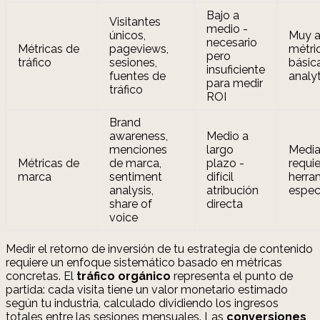
Bajo a
Visitantes
medio -
únicos,
Muy a
necesario
Métricas de
pageviews,
métri
pero
tráfico
sesiones,
básic
insuficiente
fuentes de
analyt
para medir
tráfico
ROI
Brand
awareness,
Medio a
menciones
largo
Media
Métricas de
de marca,
plazo -
requi
marca
sentiment
difícil
herra
analysis,
atribución
espec
share of
directa
voice
Medir el retorno de inversión de tu estrategia de contenido
requiere un enfoque sistemático basado en métricas
concretas. El
tráfico orgánico
representa el punto de
partida: cada visita tiene un valor monetario estimado
según tu industria, calculado dividiendo los ingresos
totales entre las sesiones mensuales. Las
conversiones