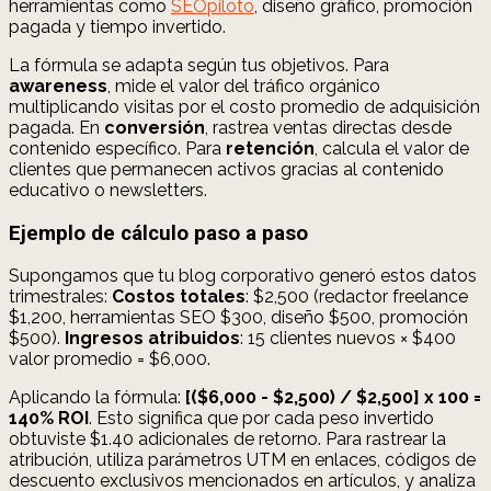
herramientas como
SEOpiloto
, diseño gráfico, promoción
pagada y tiempo invertido.
La fórmula se adapta según tus objetivos. Para
awareness
, mide el valor del tráfico orgánico
multiplicando visitas por el costo promedio de adquisición
pagada. En
conversión
, rastrea ventas directas desde
contenido específico. Para
retención
, calcula el valor de
clientes que permanecen activos gracias al contenido
educativo o newsletters.
Ejemplo de cálculo paso a paso
Supongamos que tu blog corporativo generó estos datos
trimestrales:
Costos totales
: $2,500 (redactor freelance
$1,200, herramientas SEO $300, diseño $500, promoción
$500).
Ingresos atribuidos
: 15 clientes nuevos × $400
valor promedio = $6,000.
Aplicando la fórmula:
[($6,000 - $2,500) / $2,500] x 100 =
140% ROI
. Esto significa que por cada peso invertido
obtuviste $1.40 adicionales de retorno. Para rastrear la
atribución, utiliza parámetros UTM en enlaces, códigos de
descuento exclusivos mencionados en artículos, y analiza