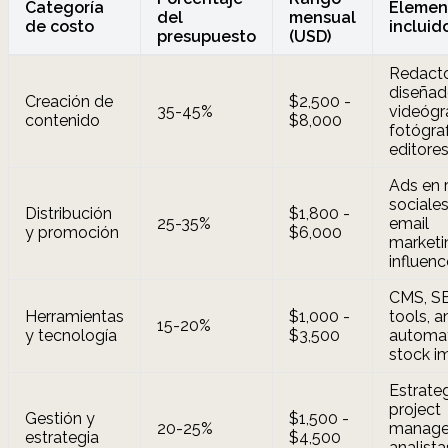
Categoría
Elemen
del
mensual
de costo
incluid
presupuesto
(USD)
Redacto
diseñad
Creación de
$2,500 -
35-45%
videógr
contenido
$8,000
fotógra
editore
Ads en 
sociales
Distribución
$1,800 -
25-35%
email
y promoción
$6,000
marketi
influenc
CMS, S
Herramientas
$1,000 -
tools, a
15-20%
y tecnología
$3,500
automat
stock i
Estrate
project
Gestión y
$1,500 -
20-25%
manage
estrategia
$4,500
analista