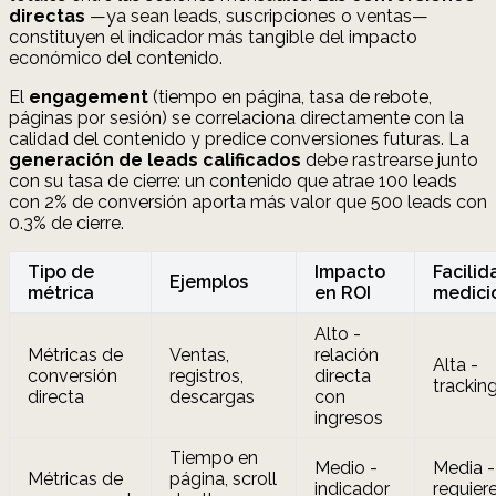
directas
—ya sean leads, suscripciones o ventas—
constituyen el indicador más tangible del impacto
económico del contenido.
El
engagement
(tiempo en página, tasa de rebote,
páginas por sesión) se correlaciona directamente con la
calidad del contenido y predice conversiones futuras. La
generación de leads calificados
debe rastrearse junto
con su tasa de cierre: un contenido que atrae 100 leads
con 2% de conversión aporta más valor que 500 leads con
0.3% de cierre.
Tipo de
Impacto
Facilid
Ejemplos
métrica
en ROI
medici
Alto -
Métricas de
Ventas,
relación
Alta -
conversión
registros,
directa
trackin
directa
descargas
con
ingresos
Tiempo en
Medio -
Media -
Métricas de
página, scroll
indicador
requier