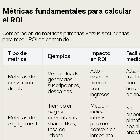
Métricas fundamentales para calcular
el ROI
Comparación de métricas primarias versus secundarias
para medir ROI de contenido
Tipo de
Impacto
Facil
Ejemplos
métrica
en ROI
medi
Alto -
Alta -
Ventas, leads
Métricas de
relación
track
generados,
conversión
directa
con
suscripciones,
directa
con
herra
descargas
ingresos
de an
Tiempo en
Medio -
Alta -
página,
indica
dispo
Métricas de
comentarios,
interés
plata
engagement
shares, likes,
pero no
social
tasa de
conversión
analyt
rebote
inmediata