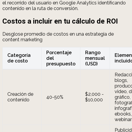
el recorrido del usuario en Google Analytics identificando
contenido en la ruta de conversión.
Costos a incluir en tu cálculo de ROI
Desglose promedio de costos en una estrategia de
content marketing
Porcentaje
Rango
Categoría
Elemen
del
mensual
de costo
incluid
presupuesto
(USD)
Redacc
blogs,
producc
video, 
Creación de
$2,000 -
40-50%
gráfico,
contenido
$10,000
fotograf
infograf
ebooks,
webinar
Publici