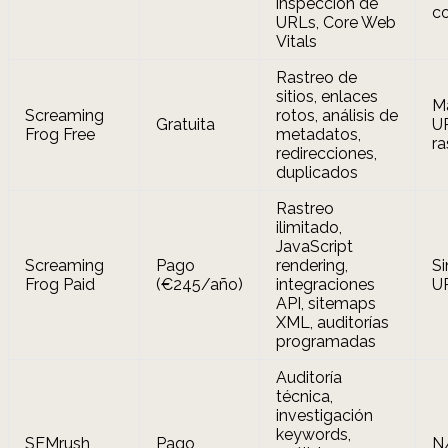
inspección de
c
URLs, Core Web
Vitals
Rastreo de
sitios, enlaces
M
Screaming
rotos, análisis de
Gratuita
U
Frog Free
metadatos,
ra
redirecciones,
duplicados
Rastreo
ilimitado,
JavaScript
Screaming
Pago
rendering,
Si
Frog Paid
(€245/año)
integraciones
U
API, sitemaps
XML, auditorías
programadas
Auditoría
técnica,
investigación
keywords,
SEMrush
Pago
N