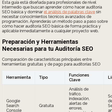
Esta guía está diseñada para profesionales de nivel
intermedio que buscan aprender cómo hacer auditoría
SEO básica y dominar
el análisis de palabras clave
sin
necesitar conocimientos técnicos avanzados de
programación. Aprenderás un método paso a paso sobre
cómo hacer auditoría SEO básica de forma práctica y
aplicable inmediatamente a cualquier proyecto web.
Preparación y Herramientas
Necesarias para tu Auditoría SEO
Comparación de características principales entre
herramientas gratuitas y de pago para auditorías SEO
Funciones
Herramienta
Tipo
L
Clave
Análisis de
tráfico,
S
indexación,
Google
d
alertas de
Search
Gratuita
Se
errores,
Console
an