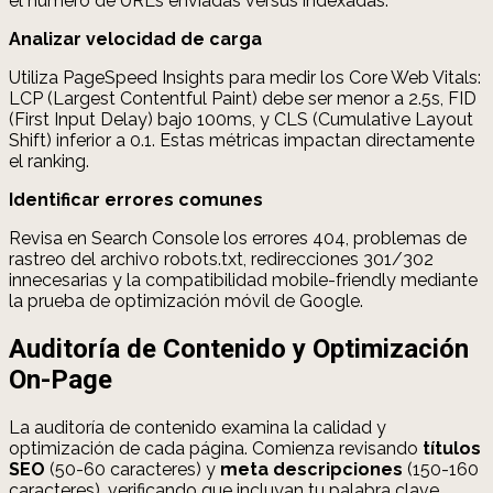
el número de URLs enviadas versus indexadas.
Analizar velocidad de carga
Utiliza PageSpeed Insights para medir los Core Web Vitals:
LCP (Largest Contentful Paint) debe ser menor a 2.5s, FID
(First Input Delay) bajo 100ms, y CLS (Cumulative Layout
Shift) inferior a 0.1. Estas métricas impactan directamente
el ranking.
Identificar errores comunes
Revisa en Search Console los errores 404, problemas de
rastreo del archivo robots.txt, redirecciones 301/302
innecesarias y la compatibilidad mobile-friendly mediante
la prueba de optimización móvil de Google.
Auditoría de Contenido y Optimización
On-Page
La auditoría de contenido examina la calidad y
optimización de cada página. Comienza revisando
títulos
SEO
(50-60 caracteres) y
meta descripciones
(150-160
caracteres), verificando que incluyan tu palabra clave