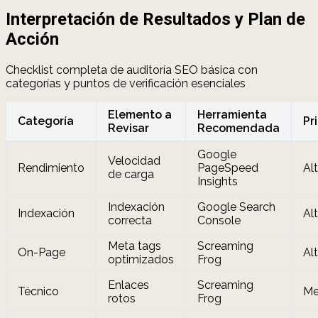
Interpretación de Resultados y Plan de
Acción
Checklist completa de auditoría SEO básica con
categorías y puntos de verificación esenciales
Elemento a
Herramienta
Categoría
Pr
Revisar
Recomendada
Google
Velocidad
Rendimiento
PageSpeed
Al
de carga
Insights
Indexación
Google Search
Indexación
Al
correcta
Console
Meta tags
Screaming
On-Page
Al
optimizados
Frog
Enlaces
Screaming
Técnico
Me
rotos
Frog