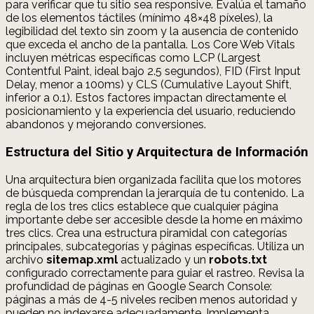
para verificar que tu sitio sea responsive. Evalúa el tamaño
de los elementos táctiles (mínimo 48×48 píxeles), la
legibilidad del texto sin zoom y la ausencia de contenido
que exceda el ancho de la pantalla. Los Core Web Vitals
incluyen métricas específicas como LCP (Largest
Contentful Paint, ideal bajo 2.5 segundos), FID (First Input
Delay, menor a 100ms) y CLS (Cumulative Layout Shift,
inferior a 0.1). Estos factores impactan directamente el
posicionamiento y la experiencia del usuario, reduciendo
abandonos y mejorando conversiones.
Estructura del Sitio y Arquitectura de Información
Una arquitectura bien organizada facilita que los motores
de búsqueda comprendan la jerarquía de tu contenido. La
regla de los tres clics establece que cualquier página
importante debe ser accesible desde la home en máximo
tres clics. Crea una estructura piramidal con categorías
principales, subcategorías y páginas específicas. Utiliza un
archivo
sitemap.xml
actualizado y un
robots.txt
configurado correctamente para guiar el rastreo. Revisa la
profundidad de páginas en Google Search Console:
páginas a más de 4-5 niveles reciben menos autoridad y
pueden no indexarse adecuadamente. Implementa