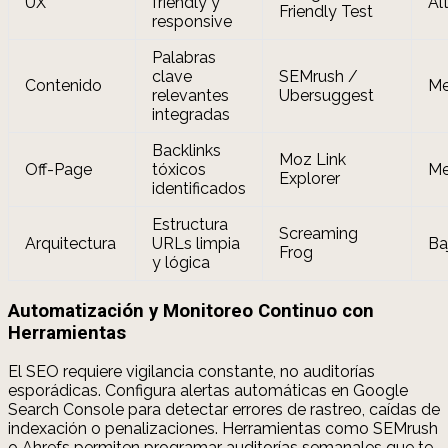
UX
friendly y
Al
Friendly Test
responsive
Palabras
clave
SEMrush /
Contenido
Me
relevantes
Ubersuggest
integradas
Backlinks
Moz Link
Off-Page
tóxicos
Me
Explorer
identificados
Estructura
Screaming
Arquitectura
URLs limpia
Ba
Frog
y lógica
Automatización y Monitoreo Continuo con
Herramientas
El SEO requiere vigilancia constante, no auditorías
esporádicas. Configura alertas automáticas en Google
Search Console para detectar errores de rastreo, caídas de
indexación o penalizaciones. Herramientas como SEMrush
o Ahrefs permiten programar auditorías semanales que te