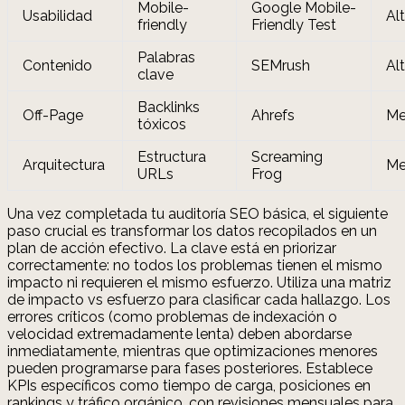
Mobile-
Google Mobile-
Usabilidad
Al
friendly
Friendly Test
Palabras
Contenido
SEMrush
Al
clave
Backlinks
Off-Page
Ahrefs
Me
tóxicos
Estructura
Screaming
Arquitectura
Me
URLs
Frog
Una vez completada tu auditoría SEO básica, el siguiente
paso crucial es transformar los datos recopilados en un
plan de acción efectivo. La clave está en priorizar
correctamente: no todos los problemas tienen el mismo
impacto ni requieren el mismo esfuerzo. Utiliza una matriz
de impacto vs esfuerzo para clasificar cada hallazgo. Los
errores críticos (como problemas de indexación o
velocidad extremadamente lenta) deben abordarse
inmediatamente, mientras que optimizaciones menores
pueden programarse para fases posteriores. Establece
KPIs específicos como tiempo de carga, posiciones en
rankings y tráfico orgánico, con revisiones mensuales para