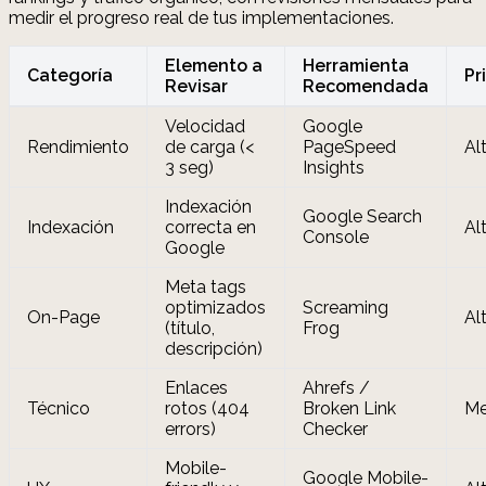
medir el progreso real de tus implementaciones.
Elemento a
Herramienta
Categoría
Pr
Revisar
Recomendada
Velocidad
Google
Rendimiento
de carga (<
PageSpeed
Al
3 seg)
Insights
Indexación
Google Search
Indexación
correcta en
Al
Console
Google
Meta tags
optimizados
Screaming
On-Page
Al
(título,
Frog
descripción)
Enlaces
Ahrefs /
Técnico
rotos (404
Broken Link
Me
errors)
Checker
Mobile-
Google Mobile-