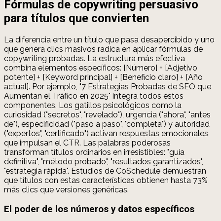
Fórmulas de copywriting persuasivo
para títulos que convierten
La diferencia entre un título que pasa desapercibido y uno
que genera clics masivos radica en aplicar fórmulas de
copywriting probadas. La estructura más efectiva
combina elementos específicos: [Número] + [Adjetivo
potente] + [Keyword principal] + [Beneficio claro] + [Año
actual]. Por ejemplo, "7 Estrategias Probadas de SEO que
Aumentan el Tráfico en 2025" integra todos estos
componentes. Los gatillos psicológicos como la
curiosidad ("secretos", "revelado"), urgencia ("ahora", "antes
de"), especificidad ("paso a paso", "completa") y autoridad
("expertos", "certificado") activan respuestas emocionales
que impulsan el CTR. Las palabras poderosas
transforman títulos ordinarios en irresistibles: "guía
definitiva", "método probado", "resultados garantizados",
"estrategia rápida". Estudios de CoSchedule demuestran
que títulos con estas características obtienen hasta 73%
más clics que versiones genéricas.
El poder de los números y datos específicos