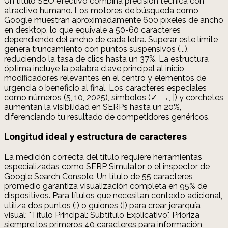
Un título SEO efectivo combina precisión técnica con
atractivo humano. Los motores de búsqueda como
Google muestran aproximadamente 600 píxeles de ancho
en desktop, lo que equivale a 50-60 caracteres
dependiendo del ancho de cada letra. Superar este límite
genera truncamiento con puntos suspensivos (...),
reduciendo la tasa de clics hasta un 37%. La estructura
óptima incluye la palabra clave principal al inicio,
modificadores relevantes en el centro y elementos de
urgencia o beneficio al final. Los caracteres especiales
como números (5, 10, 2025), símbolos (✓, →, |) y corchetes
aumentan la visibilidad en SERPs hasta un 20%,
diferenciando tu resultado de competidores genéricos.
Longitud ideal y estructura de caracteres
La medición correcta del título requiere herramientas
especializadas como SERP Simulator o el inspector de
Google Search Console. Un título de 55 caracteres
promedio garantiza visualización completa en 95% de
dispositivos. Para títulos que necesitan contexto adicional,
utiliza dos puntos (:) o guiones (|) para crear jerarquía
visual: "Título Principal: Subtítulo Explicativo". Prioriza
siempre los primeros 40 caracteres para información