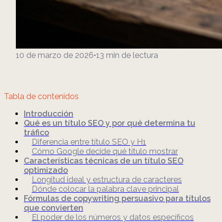
10 de marzo de 2026
•
13
min de lectura
Tabla de contenidos
Introducción
Qué es un título SEO y por qué determina tu
tráfico
Diferencia entre título SEO y H1
Cómo Google decide qué título mostrar
Características técnicas de un título SEO
optimizado
Longitud ideal y estructura de caracteres
Dónde colocar la palabra clave principal
Fórmulas de copywriting persuasivo para títulos
que convierten
El poder de los números y datos específicos