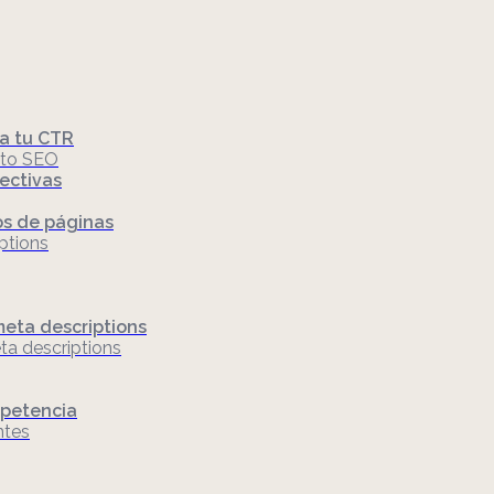
ra tu CTR
nto SEO
ectivas
os de páginas
ptions
meta descriptions
a descriptions
mpetencia
ntes