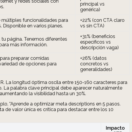
ternet y redes sociales con
principal vs
s.
genérica)
múltiples funcionalidades para
+22% (con CTA claro
s. Disponible en varios planes.
vs sin CTA)
+31% (beneficios
a tu página. Tenemos diferentes
específicos vs
 para más información.
descripción vaga)
 para preparar comidas
+26% (datos
 variedad de opciones para
concretos vs
generalidades)
. La longitud óptima oscila entre 150-160 caracteres para
io. La palabra clave principal debe aparecer naturalmente
 aumentando la visibilidad hasta un 30%.
mplo, "Aprende a optimizar meta descriptions en 5 pasos.
 de valor única es crítica para destacar entre los 10
Impacto