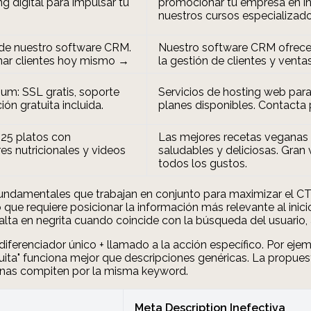
ng digital para impulsar tu
promocionar tu empresa en in
nuestros cursos especializado
 de nuestro software CRM.
Nuestro software CRM ofrece 
onar clientes hoy mismo →
la gestión de clientes y venta
um: SSL gratis, soporte
Servicios de hosting web par
ón gratuita incluida.
planes disponibles. Contacta
 25 platos con
Las mejores recetas veganas
res nutricionales y videos
saludables y deliciosas. Gran
todos los gustos.
ndamentales que trabajan en conjunto para maximizar el CTR
que requiere posicionar la información más relevante al inic
alta en negrita cuando coincide con la búsqueda del usuario,
diferenciador único + llamado a la acción específico. Por eje
ita" funciona mejor que descripciones genéricas. La propuesta
inas compiten por la misma keyword.
Meta Description Inefectiva