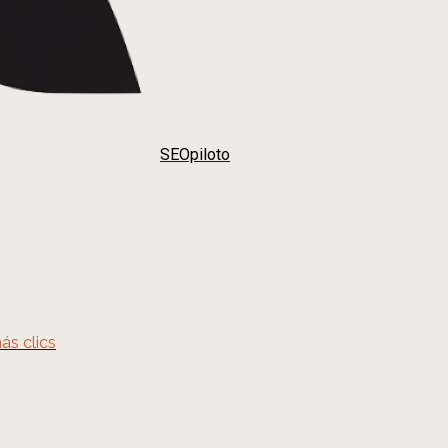
SEOpiloto
ás clics