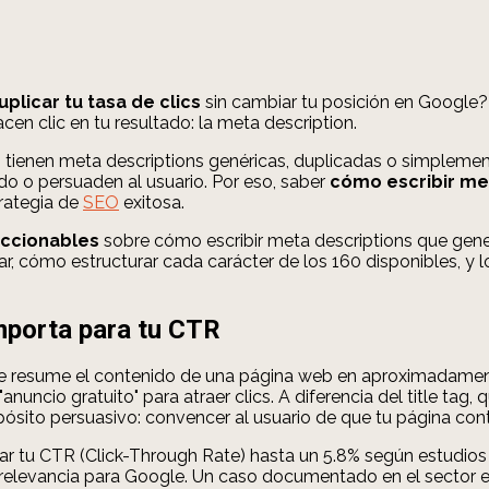
uplicar tu tasa de clics
sin cambiar tu posición en Google? 
n clic en tu resultado: la meta description.
b
tienen meta descriptions genéricas, duplicadas o simpleme
do o persuaden al usuario. Por eso, saber
cómo escribir me
trategia de
SEO
exitosa.
accionables
sobre cómo escribir meta descriptions que gener
, cómo estructurar cada carácter de los 160 disponibles, y lo
mporta para tu CTR
resume el contenido de una página web en aproximadamente 
cio gratuito" para atraer clics. A diferencia del title tag, qu
opósito persuasivo: convencer al usuario de que tu página co
r tu CTR (Click-Through Rate) hasta un 5.8% según estudios
de relevancia para Google. Un caso documentado en el secto