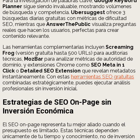
Para la investigación de palabras clave,
Google Keyword
Planner
sigue siendo invaluable, mostrando volúmenes
de búsqueda y competencia.
Ubersuggest
ofrece 3
búsquedas diarias gratuitas con métricas de dificultad
SEO, mientras que
AnswerThePublic
visualiza preguntas
reales que hacen los usuarios, perfectas para crear
contenido relevante.
Las herramientas complementarias incluyen
Screaming
Frog
(versión gratuita hasta 500 URLs) para auditorías
técnicas,
MozBar
para analizar métricas de autoridad de
dominio, y extensiones Chrome como
SEO Meta in 1
Click
o
Detailed SEO Extension
que revelan metadatos
instantáneamente. Con estas
herramientas SEO gratuitas
combinadas estratégicamente, puedes ejecutar análisis
profesionales sin inversión inicial.
Estrategias de SEO On-Page sin
Inversión Económica
El SEO on-page representa tu mejor aliado cuando el
presupuesto es limitado. Estas técnicas dependen
únicamente de tu tiempo y conocimiento, no de inversión