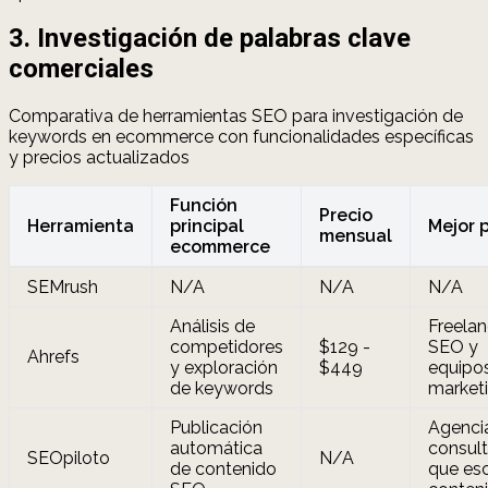
3. Investigación de palabras clave
comerciales
Comparativa de herramientas SEO para investigación de
keywords en ecommerce con funcionalidades específicas
y precios actualizados
Función
Precio
Herramienta
principal
Mejor 
mensual
ecommerce
SEMrush
N/A
N/A
N/A
Análisis de
Freelan
competidores
$129 -
SEO y
Ahrefs
y exploración
$449
equipo
de keywords
market
Publicación
Agenci
automática
consul
SEOpiloto
N/A
de contenido
que es