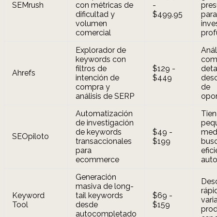
SEMrush
con métricas de
-
pre
dificultad y
$499.95
para
volumen
inve
comercial
pro
Explorador de
Anál
keywords con
comp
filtros de
$129 -
deta
Ahrefs
intención de
$449
desc
compra y
de
análisis de SERP
opo
Automatización
Tie
de investigación
peq
de keywords
$49 -
med
SEOpiloto
transaccionales
$199
bus
para
efic
ecommerce
aut
Generación
Des
masiva de long-
rápi
Keyword
tail keywords
$69 -
vari
Tool
desde
$159
pro
autocompletado