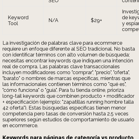
SEO
conten
Investi
Keyword
de key
N/A
$29+
Tool
y espia
compet
La investigación de palabras clave para ecommerce
requiere un enfoque diferente al SEO tradicional. No basta
con identificar términos con alto volumen de búsqueda;
necesitas encontrar keywords que indiquen una intención
real de compra. Las palabras clave transaccionales
incluyen modificadores como "comprar", "precio", "oferta",
"barato" o nombres de marcas específicas, mientras que
las informacionales contienen términos como "qué es",
"cómo funciona" o "guía". Para tu tienda online, prioriza
long-tail keywords que combinen producto + modificador
+ especificación (ejemplo: "zapatillas running hombre talla
42 oferta"). Estas búsquedas específicas tienen menor
competencia pero tasas de conversión hasta 2.5 veces
superiores según estudios de comportamiento de usuario
en ecommerce.
Keywords para páginas de categoría vs producto