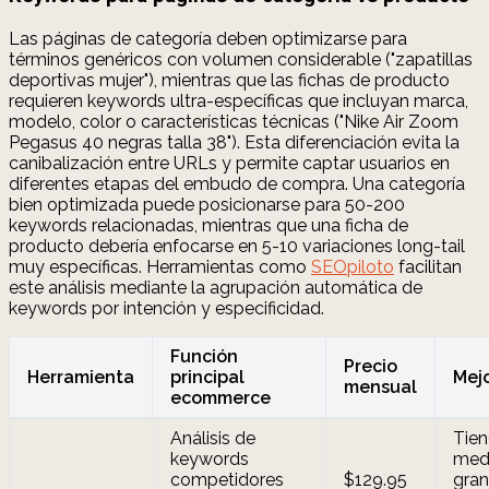
Las páginas de categoría deben optimizarse para
términos genéricos con volumen considerable ("zapatillas
deportivas mujer"), mientras que las fichas de producto
requieren keywords ultra-específicas que incluyan marca,
modelo, color o características técnicas ("Nike Air Zoom
Pegasus 40 negras talla 38"). Esta diferenciación evita la
canibalización entre URLs y permite captar usuarios en
diferentes etapas del embudo de compra. Una categoría
bien optimizada puede posicionarse para 50-200
keywords relacionadas, mientras que una ficha de
producto debería enfocarse en 5-10 variaciones long-tail
muy específicas. Herramientas como
SEOpiloto
facilitan
este análisis mediante la agrupación automática de
keywords por intención y especificidad.
Función
Precio
Herramienta
principal
Mej
mensual
ecommerce
Análisis de
Tie
keywords
med
competidores
$129.95
gra